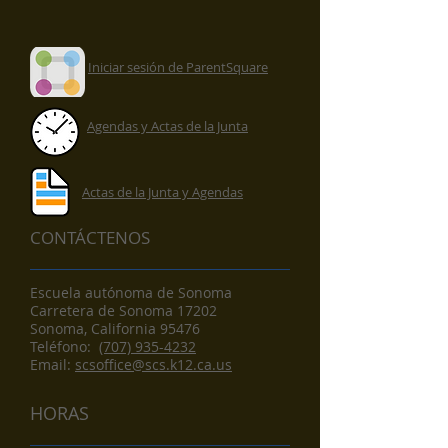
Iniciar sesión de ParentSquare
Agendas y Actas de la Junta
Actas de la Junta y Agendas
CONTÁCTENOS
Escuela autónoma de Sonoma
Carretera de Sonoma 17202
Sonoma, California 95476
​Teléfono:
(707) 935-4232
Email:
scsoffice@scs.k12.ca.us
HORAS