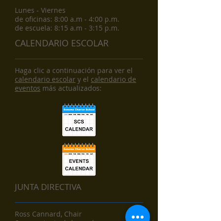
Lunes - Viernes
de oficinas: 8:00 a.m - 4:00 p.m.
de escuela: 8:15 a.m - 3:15 p.m.
CALENDARIO ESCOLAR
Haga clic a continuación para ver el
calendario escolar
y el
calendario de
eventos
más actualizados:
JUNTA DIRECTIVA
Ross Cannard, Chair