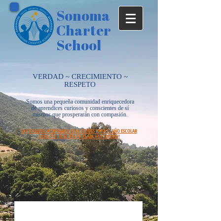
Sonoma
Charter
School
VERDAD ~ CRECIMIENTO ~
RESPETO
Somos una pequeña comunidad enriquecedora
de aprendices curiosos y conscientes de sí
mismos que prosperarán con compasión.
¡YA ESTAMOS ACEPTANDO SOLICITUDES PARA EL AÑO ESCOLAR
2026-27! ¡SOLICITA TU PLAZA HOY MISMO!