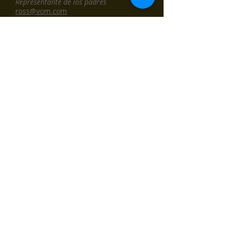
Representante de los padres
ross@vom.com
Olivia Gearing
Representante de maestros
ogearing@scs.k12.ca.us
James Good
Representante de los padres
honda1975cb550@hotmail.com
Cristin Monnich
Representante de los padres
cristin.monnich@gmail.com
Paloma Quintero
representante del personal
pquintero@scs.k12.ca.us
Gregory Stubbs
Representante de la comunidad
gstubbs@stubbslaw.com
Kaitlyn Tinder
Representante de los padres