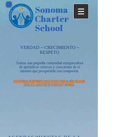
Sonoma
Charter
School
VERDAD ~ CRECIMIENTO ~
RESPETO
Somos una pequeña comunidad enriquecedora
de aprendices curiosos y conscientes de sí
mismos que prosperarán con compasión.
¡YA ESTAMOS ACEPTANDO SOLICITUDES PARA EL AÑO ESCOLAR
2026-27! ¡SOLICITA TU PLAZA HOY MISMO!